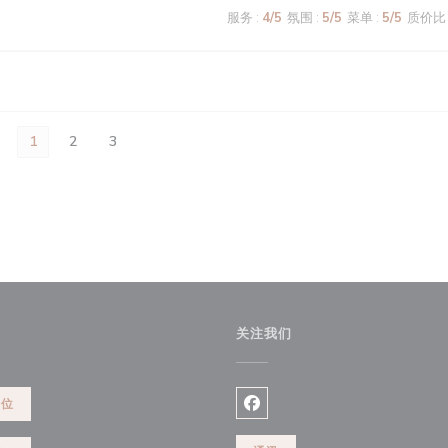
服务
:
4
/5
氛围
:
5
/5
菜单
:
5
/5
质价比
1
2
3
关注我们
餐位
Facebook ((在新窗口中打开)