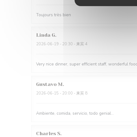
Toujours très bien
Linda
G
2026-06-19
- 20:30 - 来宾 4
Very nice dinner, super efficient staff, wonderful food
Gustavo
M
2026-06-15
- 20:00 - 来宾 8
Ambiente, comida, servicio, todo genial...
Charles
S