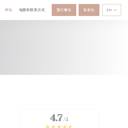
评论
地图和联系方式
预订餐位
私有化
ZH
4.7
/5