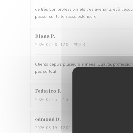
de très bon professionnels très avenants et à l'écou
passer sur la terrasse extérieure.
Diana
P
2026-07-06
- 12:00 - 来宾 3
Clients depuis plusieurs années. Qualité, professionna
pas surtout
Federico
F
2026-07-05
- 21:30 - 来宾 2
edmond
D
2026-06-19
- 12:00 - 来宾 2