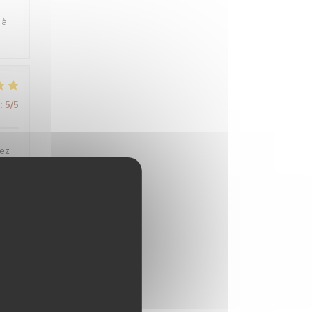
 à
:
5
/5
tez
:
5
/5
:
4
/5