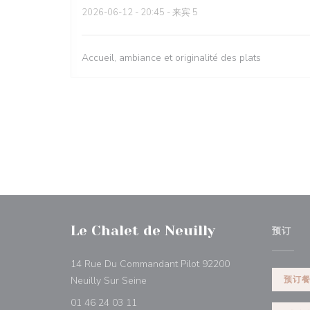
2026-06-12
- 20:45 - 来宾 5
Accueil, ambiance et originalité des plats
Le Chalet de Neuilly
预订
14 Rue Du Commandant Pilot 92200
((在新窗口中打开))
Neuilly Sur Seine
预订
01 46 24 03 11