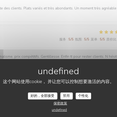
te des clients. Plats variés et très abondants. Un moment très agréable
服务
:
5
/5
氛围
:
5
/5
菜单
:
5
/5
质价比
lisme, prix compétitifs. Gentillesse. Enfin tt pour rester clients. N hési
这个网站使用cookie， 并让您可以控制想要激活的内容。
服务
:
5
/5
氛围
:
5
/5
菜单
:
5
/5
质价比
LE CHALET DE NEUILLY
好的，全部接受
禁用
个性化
保密政策
undefined
服务
:
4
/5
氛围
:
4
/5
菜单
:
4
/5
质价比