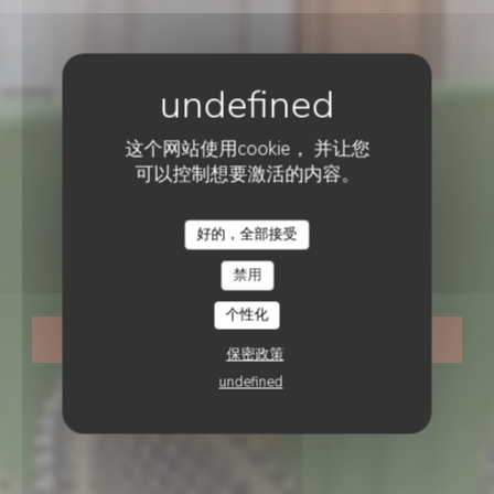
这个网站使用cookie， 并让您
可以控制想要激活的内容。
法国餐厅
•
NEUILLY SUR SEINE
好的，全部接受
LE CHALET DE NEUILLY
Le Chalet de Neuilly
禁用
个性化
预订餐位
保密政策
undefined