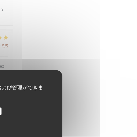
 à
:
5
/5
tez
および管理ができま
:
5
/5
:
4
/5