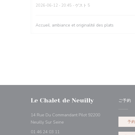
2026-06-12
- 20:45 - ゲスト 5
Accueil, ambiance et originalité des plats
Le Chalet de Neuilly
ご予約
14 Rue Du Commandant Pilot 92200
((新しいウィンドウで開きます))
Neuilly Sur Seine
予
01 46 24 03 11