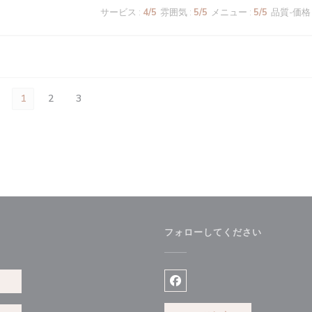
サービス
:
4
/5
雰囲気
:
5
/5
メニュー
:
5
/5
品質-価格
1
2
3
フォローしてください
約
Facebook ((新しいウィン