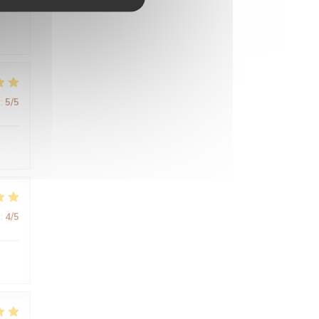
:
5
/5
:
4
/5