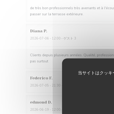
de très bon professionnels très avenants et à l'écou
passer sur la terrasse extérieure.
Diana
P
2026-07-06
- 12:00 - ゲスト 3
Clients depuis plusieurs années. Qualité, professionna
pas surtout
当サイトはクッキ
Federico
F
2026-07-05
- 21:30 - ゲスト 2
edmond
D
2026-06-19
- 12:00 - ゲスト 2