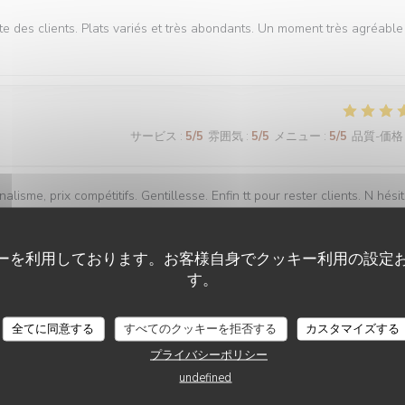
te des clients. Plats variés et très abondants. Un moment très agréable
サービス
:
5
/5
雰囲気
:
5
/5
メニュー
:
5
/5
品質-価格
lisme, prix compétitifs. Gentillesse. Enfin tt pour rester clients. N hési
ーを利用しております。お客様自身でクッキー利用の設定
す。
サービス
:
5
/5
雰囲気
:
5
/5
メニュー
:
5
/5
品質-価格
LE CHALET DE NEUILLY
全てに同意する
すべてのクッキーを拒否する
カスタマイズする
プライバシーポリシー
undefined
サービス
:
4
/5
雰囲気
:
4
/5
メニュー
:
4
/5
品質-価格