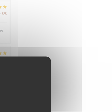
:
5
/5
tez
:
5
/5
:
4
/5