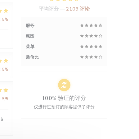
平均评分 —
2109 评论
:
5
/5
服务
氛围
菜单
质价比
:
5
/5
100% 验证的评分
:
5
/5
仅进行过预订的顾客提供了评分
 à