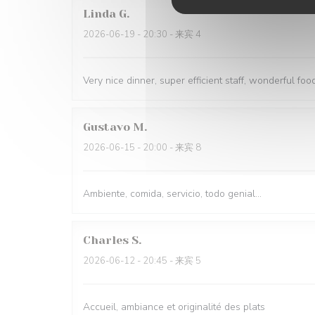
Linda
G
2026-06-19
- 20:30 - 来宾 4
Very nice dinner, super efficient staff, wonderful food
Gustavo
M
2026-06-15
- 20:00 - 来宾 8
Ambiente, comida, servicio, todo genial...
Charles
S
2026-06-12
- 20:45 - 来宾 5
Accueil, ambiance et originalité des plats