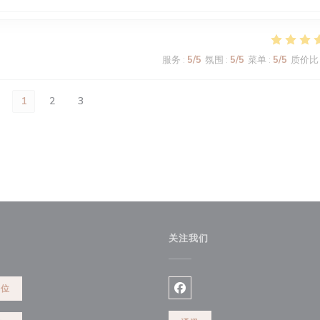
服务
:
5
/5
氛围
:
5
/5
菜单
:
5
/5
质价比
1
2
3
关注我们
餐位
Facebook ((在新窗口中打开)