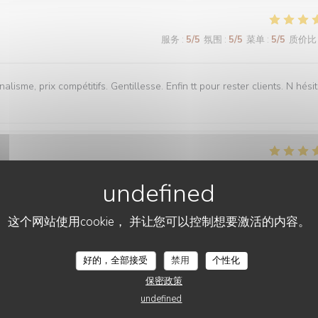
服务
:
5
/5
氛围
:
5
/5
菜单
:
5
/5
质价比
lisme, prix compétitifs. Gentillesse. Enfin tt pour rester clients. N hési
服务
:
5
/5
氛围
:
5
/5
菜单
:
5
/5
质价比
这个网站使用cookie， 并让您可以控制想要激活的内容。
服务
:
4
/5
氛围
:
4
/5
菜单
:
4
/5
质价比
LE CHALET DE NEUILLY
好的，全部接受
禁用
个性化
保密政策
undefined