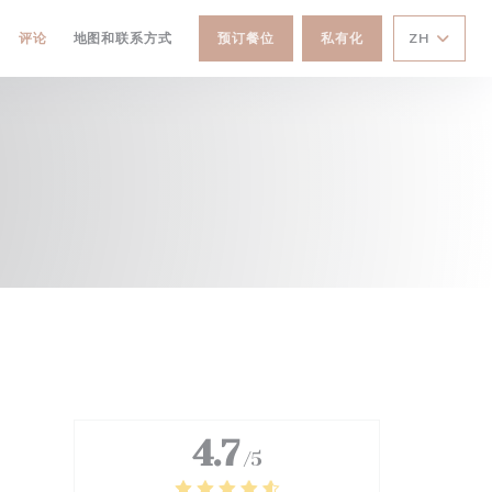
评论
地图和联系方式
预订餐位
私有化
ZH
4.7
/5