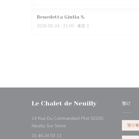
Benedetta Giulia
S
2026-05-24
- 21:00 - 来宾 3
Le Chalet de Neuilly
预订
14 Rue Du Commandant Pilot 92200
((在新窗口中打开))
Neuilly Sur Seine
预订
01 46 24 03 11