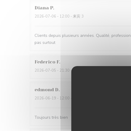
Diana
P
2026-07-06
- 12:00 - 来宾 3
Clients depuis plusieurs années. Qualité, professionna
pas surtout
Federico
F
2026-07-05
- 21:30 - 来宾 2
edmond
D
2026-06-19
- 12:00 - 来宾 2
Toujours très bien