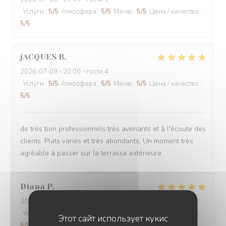
Услуги
:
5
/5
Атмосфера
:
5
/5
Меню
:
5
/5
Цена / качество
:
5
/5
jACQUES
B
2026-07-09
- 20:00 - гости 4
Услуги
:
5
/5
Атмосфера
:
5
/5
Меню
:
5
/5
Цена / качество
:
5
/5
de très bon professionnels très avenants et à l'écoute des
clients. Plats variés et très abondants. Un moment très
agréable à passer sur la terrasse extérieure.
Diana
P
2026-07-06
- 12:00 - гости 3
Услуги
:
5
/5
Атмосфера
:
5
/5
Меню
:
5
/5
Цена / качество
:
Этот сайт использует кукис
5
/5