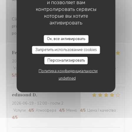
и позволяет вам
контролировать сервисы
которые вы хотите
Clients depuis plusieurs années. Qualité,
активировать
professionnalisme, prix compétitifs. Gentillesse. Enfin tt
pour rester clients. N hésitez pas surtout
LE CHALET DE NEUILLY
Ок, все активировать
Запретить использование cookies
Federico
F
Персонализировать
2026-07-05
- 21:30 - гости 2
Услуги
:
5
/5
Атмосфера
:
5
/5
Меню
:
5
/5
Цена / качество
:
Политика конфиденциальности
5
/5
undefined
edmond
D
2026-06-19
- 12:00 - гости 2
Услуги
:
4
/5
Атмосфера
:
4
/5
Меню
:
4
/5
Цена / качество
:
4
/5