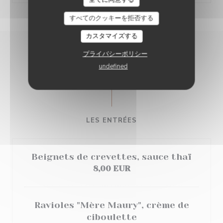
すべてのクッキーを拒否する
カスタマイズする
プライバシーポリシー
CARTE & MENUS
undefined
LES ENTRÉES
Beignets de crevettes, sauce thaï
8,00 EUR
Ravioles "Mère Maury", crème de
ciboulette