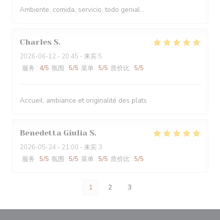
Ambiente, comida, servicio, todo genial...
Charles
S
2026-06-12
- 20:45 - 来宾 5
服务
:
4
/5
氛围
:
5
/5
菜单
:
5
/5
质价比
:
5
/5
Accueil, ambiance et originalité des plats
Benedetta Giulia
S
2026-05-24
- 21:00 - 来宾 3
服务
:
5
/5
氛围
:
5
/5
菜单
:
5
/5
质价比
:
5
/5
1
2
3