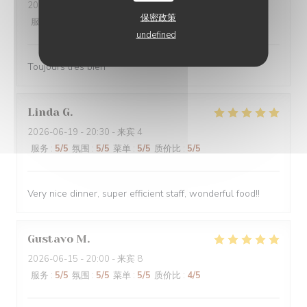
2026-06-19
- 12:00 - 来宾 2
保密政策
服务
:
4
/5
氛围
:
4
/5
菜单
:
4
/5
质价比
:
4
/5
undefined
Toujours très bien
Linda
G
2026-06-19
- 20:30 - 来宾 4
服务
:
5
/5
氛围
:
5
/5
菜单
:
5
/5
质价比
:
5
/5
Very nice dinner, super efficient staff, wonderful food!!
Gustavo
M
2026-06-15
- 20:00 - 来宾 8
服务
:
5
/5
氛围
:
5
/5
菜单
:
5
/5
质价比
:
4
/5