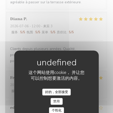
agréable à passer sur la terrasse extérieure.
Diana
P
2026-07-06
- 12:00 - 来宾 3
服务
:
5
/5
氛围
:
5
/5
菜单
:
5
/5
质价比
:
5
/5
Clients depuis plusieurs années. Qualité,
professionnalisme, prix compétitifs. Gentillesse. Enfin tt
pour rester clients. N hésitez pas surtout
这个网站使用cookie， 并让您
Federico
F
可以控制想要激活的内容。
2026-07-05
- 21:30 - 来宾 2
服务
:
5
/5
氛围
:
5
/5
菜单
:
5
/5
质价比
:
5
/5
好的，全部接受
LE CHALET DE NEUILLY
禁用
edmond
D
个性化