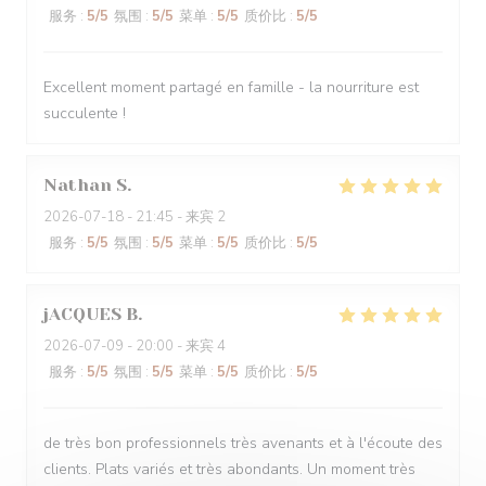
服务
:
5
/5
氛围
:
5
/5
菜单
:
5
/5
质价比
:
5
/5
Excellent moment partagé en famille - la nourriture est
succulente !
Nathan
S
2026-07-18
- 21:45 - 来宾 2
服务
:
5
/5
氛围
:
5
/5
菜单
:
5
/5
质价比
:
5
/5
jACQUES
B
2026-07-09
- 20:00 - 来宾 4
服务
:
5
/5
氛围
:
5
/5
菜单
:
5
/5
质价比
:
5
/5
de très bon professionnels très avenants et à l'écoute des
clients. Plats variés et très abondants. Un moment très