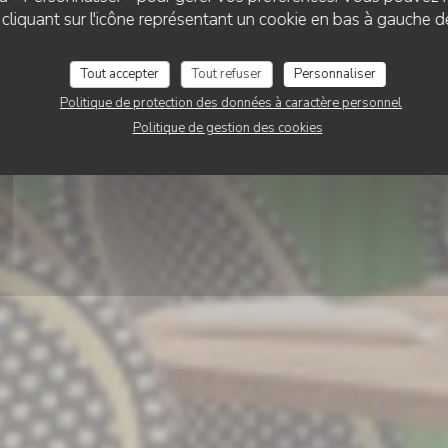
Le Chalet de Neuill
liquant sur l'icône représentant un cookie en bas à gauche d
Tout accepter
Tout refuser
Personnaliser
RÉSERVER
Politique de protection des données à caractère personnel
Politique de gestion des cookies