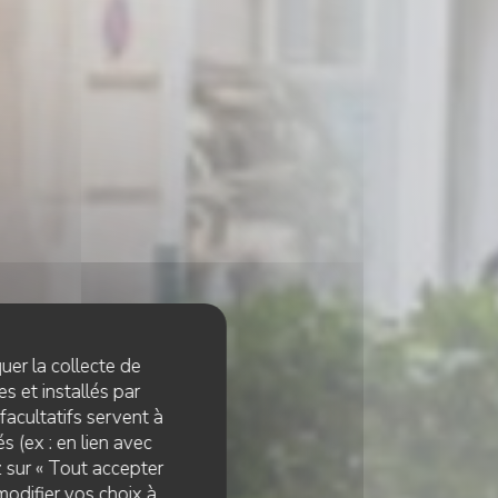
quer la collecte de
s et installés par
facultatifs servent à
s (ex : en lien avec
z sur « Tout accepter
modifier vos choix à