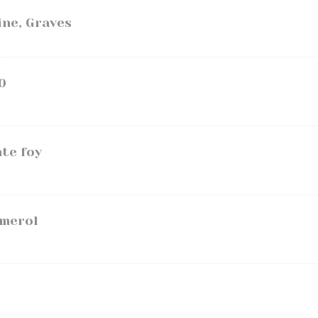
ne, Graves
0
nte foy
omerol