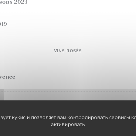
sons 2023
019
VINS ROSÉS
ovence
s d'oc
ьзует кукис и позволяет вам контролировать сервисы к
активировать
LE CHALET DE NEUILLY