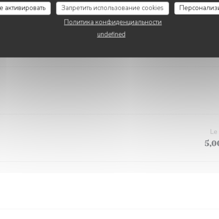
LES POTS
се активировать
Запретить использование cookies
Персонализ
Политика конфиденциальности
undefined
2
7,5
Le
5,0