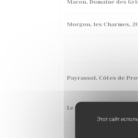
Macon, Domaine des Gri
Morgon, les Charmes, 2
Payrassol, Côtes de Pr
Le coq de l'arlequin, pay
Этот сайт испол