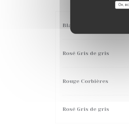
Ок, в
Blanc de Paradis
Rosé Gris de gris
Rouge Corbières
Rosé Gris de gris