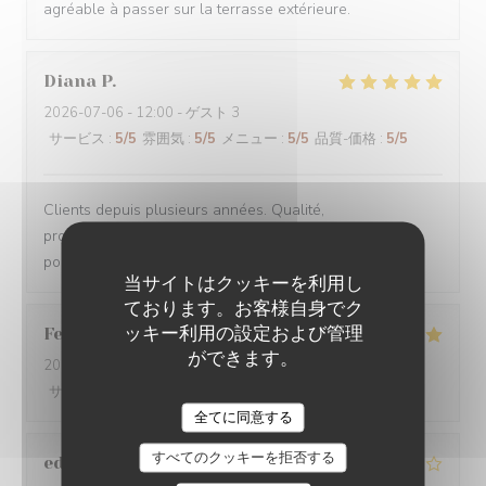
agréable à passer sur la terrasse extérieure.
Diana
P
2026-07-06
- 12:00 - ゲスト 3
サービス
:
5
/5
雰囲気
:
5
/5
メニュー
:
5
/5
品質-価格
:
5
/5
Clients depuis plusieurs années. Qualité,
professionnalisme, prix compétitifs. Gentillesse. Enfin tt
pour rester clients. N hésitez pas surtout
当サイトはクッキーを利用し
ております。お客様自身でク
ッキー利用の設定および管理
Federico
F
ができます。
2026-07-05
- 21:30 - ゲスト 2
サービス
:
5
/5
雰囲気
:
5
/5
メニュー
:
5
/5
品質-価格
:
5
/5
LE CHALET DE NEUILLY
全てに同意する
すべてのクッキーを拒否する
edmond
D