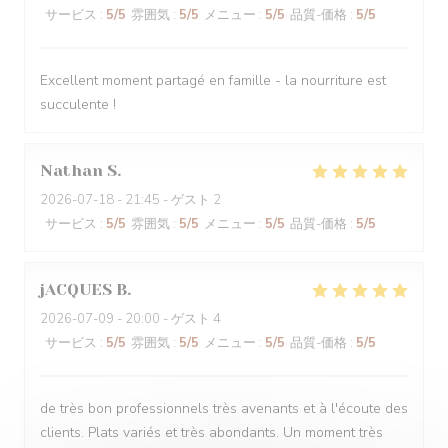
サービス
:
5
/5
雰囲気
:
5
/5
メニュー
:
5
/5
品質-価格
:
5
/5
Excellent moment partagé en famille - la nourriture est
succulente !
Nathan
S
2026-07-18
- 21:45 - ゲスト 2
サービス
:
5
/5
雰囲気
:
5
/5
メニュー
:
5
/5
品質-価格
:
5
/5
jACQUES
B
2026-07-09
- 20:00 - ゲスト 4
サービス
:
5
/5
雰囲気
:
5
/5
メニュー
:
5
/5
品質-価格
:
5
/5
de très bon professionnels très avenants et à l'écoute des
clients. Plats variés et très abondants. Un moment très