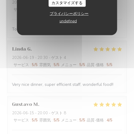
2026-06-19
- 12:00 - ゲスト 2
カスタマイズする
サービス
:
4
/5
雰囲気
:
4
/5
メニュー
:
4
/5
品質-価格
:
4
/5
プライバシーポリシー
undefined
Toujours très bien
Linda
G
2026-06-19
- 20:30 - ゲスト 4
サービス
:
5
/5
雰囲気
:
5
/5
メニュー
:
5
/5
品質-価格
:
5
/5
Very nice dinner, super efficient staff, wonderful food!!
Gustavo
M
2026-06-15
- 20:00 - ゲスト 8
サービス
:
5
/5
雰囲気
:
5
/5
メニュー
:
5
/5
品質-価格
:
4
/5