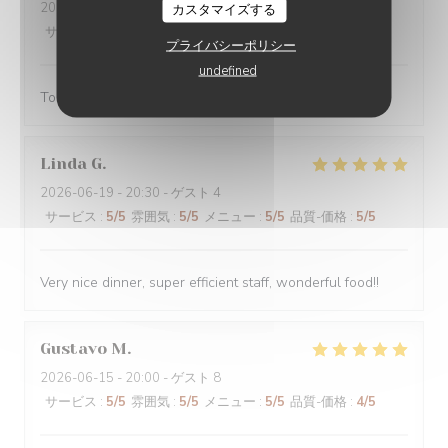
2026-06-19
- 12:00 - ゲスト 2
カスタマイズする
サービス
:
4
/5
雰囲気
:
4
/5
メニュー
:
4
/5
品質-価格
:
4
/5
プライバシーポリシー
undefined
Toujours très bien
Linda
G
2026-06-19
- 20:30 - ゲスト 4
サービス
:
5
/5
雰囲気
:
5
/5
メニュー
:
5
/5
品質-価格
:
5
/5
Very nice dinner, super efficient staff, wonderful food!!
Gustavo
M
2026-06-15
- 20:00 - ゲスト 8
サービス
:
5
/5
雰囲気
:
5
/5
メニュー
:
5
/5
品質-価格
:
4
/5