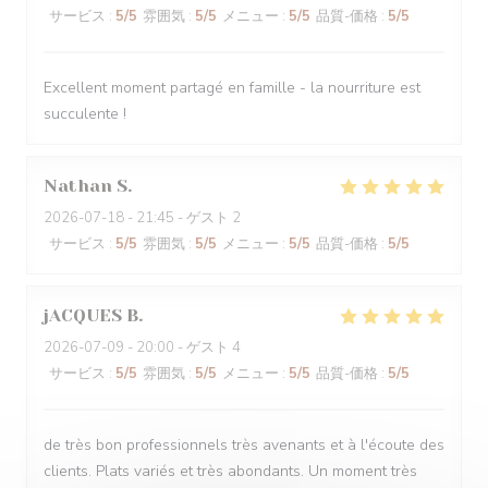
サービス
:
5
/5
雰囲気
:
5
/5
メニュー
:
5
/5
品質-価格
:
5
/5
Excellent moment partagé en famille - la nourriture est
succulente !
Nathan
S
2026-07-18
- 21:45 - ゲスト 2
サービス
:
5
/5
雰囲気
:
5
/5
メニュー
:
5
/5
品質-価格
:
5
/5
jACQUES
B
2026-07-09
- 20:00 - ゲスト 4
サービス
:
5
/5
雰囲気
:
5
/5
メニュー
:
5
/5
品質-価格
:
5
/5
de très bon professionnels très avenants et à l'écoute des
clients. Plats variés et très abondants. Un moment très