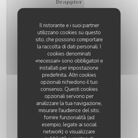
Drappier
75 cl
58,00 EUR
Il ristorante e i suoi partner
utilizzano cookies su questo
sito, che possono comportare
Ruinart
la raccolta di dati personali. I
75 cl
cookies denominati
79,00 EUR
«necessari» sono obbligatori e
installati per impostazione
predefinita. Altri cookies
Ruinart Blanc de Blancs
opzionali richiedono il tuo
75 cl
consenso. Questi cookies
120,00 EUR
opzionali servono per
analizzare la tua navigazione,
misurare l'audience del sito,
Ruinart
fornire funzionalità (ad
37,5 cl
esempio, legate ai social
48,00 EUR
network) o visualizzare
LE CHALET DE NEUILLY