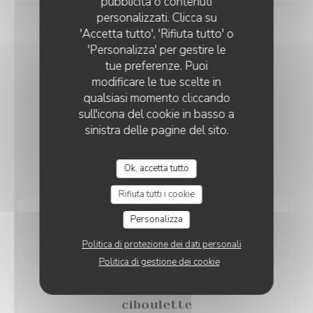
pubblicità o contenuti
personalizzati. Clicca su
'Accetta tutto', 'Rifiuta tutto' o
'Personalizza' per gestire le
tue preferenze. Puoi
modificare le tue scelte in
CARTE & MENUS
qualsiasi momento cliccando
sull'icona del cookie in basso a
sinistra delle pagine del sito.
Ok, accetta tutto
LES ENTRÉES
Rifiuta tutti i cookie
Beignets de crevettes, sauce thaï
Personalizza
8,00 EUR
Politica di protezione dei dati personali
Politica di gestione dei cookie
Ravioles "Mère Maury", crème de
ciboulette