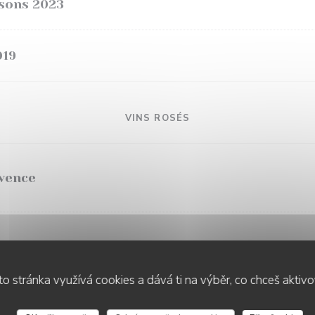
sons 2023
019
VINS ROSÉS
ovence
s d'oc
o stránka využívá cookies a dává ti na výběr, co chceš aktiv
LE CHALET DE NEUILLY