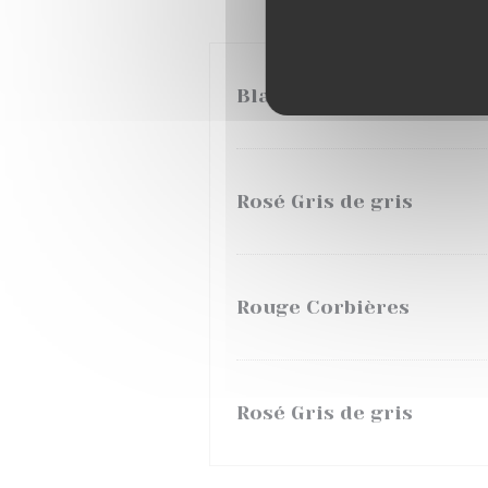
Blanc de Paradis
Rosé Gris de gris
Rouge Corbières
Rosé Gris de gris