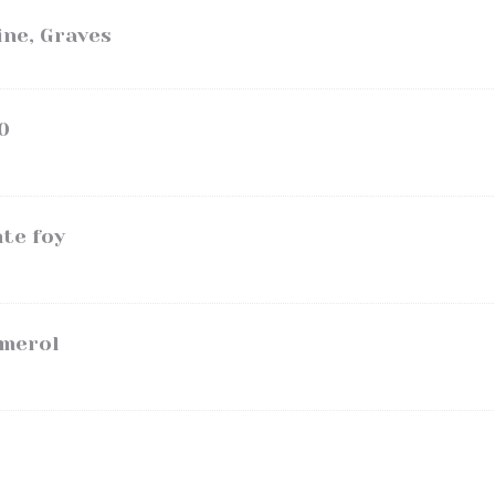
ne, Graves
0
nte foy
omerol