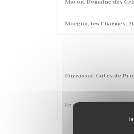
Macon, Domaine des Gri
Morgon, les Charmes, 2
Payrassol, Côtes de Pr
Le coq de l'arlequin, pay
Tat