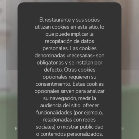
El restaurante y sus socios
utilizan cookies en este sitio, lo
que puede implicar la
recopilación de datos
personales. Las cookies
denominadas «necesarias» son
obligatorias y se instalan por
defecto. Otras cookies
opcionales requieren su
consentimiento. Estas cookies
opcionales sirven para analizar
su navegación, medir la
audiencia del sitio, ofrecer
funcionalidades (por ejemplo,
relacionadas con redes
sociales) o mostrar publicidad
RESTAURANTE FRANCÉS
•
NEUILLY SUR SEINE
o contenidos personalizados.
LE CHALET DE NEUILLY