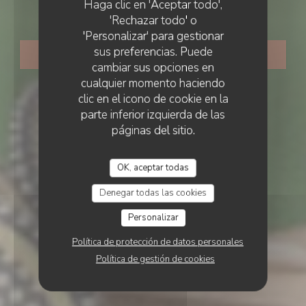
Haga clic en 'Aceptar todo',
Le Chalet de Neuilly
'Rechazar todo' o
'Personalizar' para gestionar
sus preferencias. Puede
RESERVAR UNA MESA
cambiar sus opciones en
cualquier momento haciendo
clic en el icono de cookie en la
parte inferior izquierda de las
páginas del sitio.
OK, aceptar todas
Denegar todas las cookies
Personalizar
Política de protección de datos personales
Política de gestión de cookies