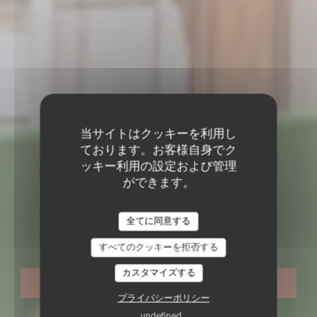
当サイトはクッキーを利用し
ております。お客様自身でク
ッキー利用の設定および管理
ができます。
フランス料理レストラン
•
NEUILLY SUR SEINE
LE CHALET DE NEUILLY
全てに同意する
Le Chalet de Neuilly
すべてのクッキーを拒否する
カスタマイズする
予約
プライバシーポリシー
undefined