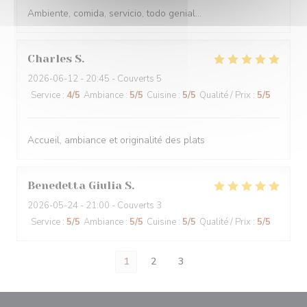
Ambiente, comida, servicio, todo genial...
Charles
S
2026-06-12
- 20:45 - Couverts 5
Service
:
4
/5
Ambiance
:
5
/5
Cuisine
:
5
/5
Qualité / Prix
:
5
/5
Accueil, ambiance et originalité des plats
Benedetta Giulia
S
2026-05-24
- 21:00 - Couverts 3
Service
:
5
/5
Ambiance
:
5
/5
Cuisine
:
5
/5
Qualité / Prix
:
5
/5
1
2
3