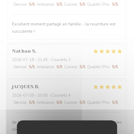
Service
:
5
/5
Ambiance
:
5
/5
Cuisine
:
5
/5
Qualité / Prix
:
5
/5
Excellent moment partagé en famille - la nourriture est
succulente !
Nathan
S
2026-07-18
- 21:45 - Couverts 2
Service
:
5
/5
Ambiance
:
5
/5
Cuisine
:
5
/5
Qualité / Prix
:
5
/5
jACQUES
B
2026-07-09
- 20:00 - Couverts 4
Service
:
5
/5
Ambiance
:
5
/5
Cuisine
:
5
/5
Qualité / Prix
:
5
/5
de très bon professionnels très avenants et à l'écoute des
clients. Plats variés et très abondants. Un moment très