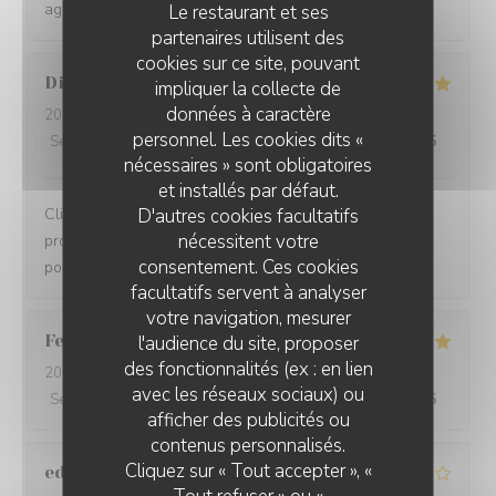
agréable à passer sur la terrasse extérieure.
Le restaurant et ses
partenaires utilisent des
cookies sur ce site, pouvant
Diana
P
impliquer la collecte de
données à caractère
2026-07-06
- 12:00 - Couverts 3
personnel. Les cookies dits «
Service
:
5
/5
Ambiance
:
5
/5
Cuisine
:
5
/5
Qualité / Prix
:
5
/5
nécessaires » sont obligatoires
et installés par défaut.
D'autres cookies facultatifs
Clients depuis plusieurs années. Qualité,
nécessitent votre
professionnalisme, prix compétitifs. Gentillesse. Enfin tt
consentement. Ces cookies
pour rester clients. N hésitez pas surtout
facultatifs servent à analyser
votre navigation, mesurer
Federico
F
l'audience du site, proposer
des fonctionnalités (ex : en lien
2026-07-05
- 21:30 - Couverts 2
avec les réseaux sociaux) ou
Service
:
5
/5
Ambiance
:
5
/5
Cuisine
:
5
/5
Qualité / Prix
:
5
/5
afficher des publicités ou
LE CHALET DE NEUILLY
contenus personnalisés.
Cliquez sur « Tout accepter », «
edmond
D