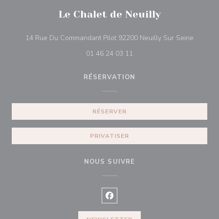
Le Chalet de Neuilly
((ouvre 
14 Rue Du Commandant Pilot 92200 Neuilly Sur Seine
01 46 24 03 11
RÉSERVATION
RÉSERVER
PRIVATISER
NOUS SUIVRE
Facebook ((ouvre une nouvelle f