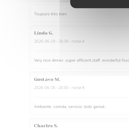
Toujours très bien
Linda
G
2026-06-19
- 20:30 - гости 4
Very nice dinner, super efficient staff, wonderful food
Gustavo
M
2026-06-15
- 20:00 - гости 8
Ambiente, comida, servicio, todo genial...
Charles
S