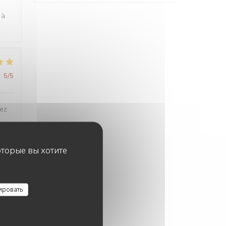
 à
:
5
/5
tez
оторые вы хотите
:
5
/5
ировать
:
4
/5