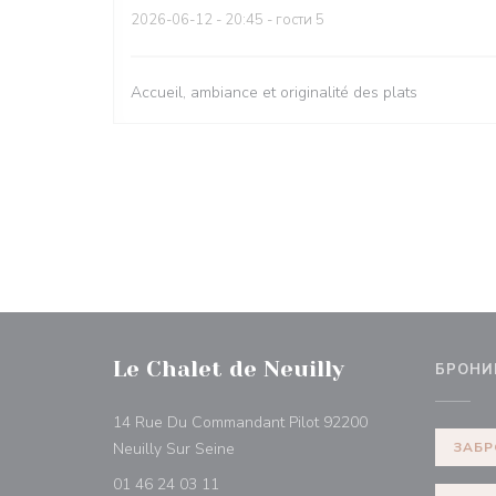
2026-06-12
- 20:45 - гости 5
Accueil, ambiance et originalité des plats
Le Chalet de Neuilly
БРОНИ
14 Rue Du Commandant Pilot 92200
((открывается в новом окне))
Neuilly Sur Seine
ЗАБР
01 46 24 03 11