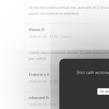
de très bon professionnels très avenants et à l'écou
passer sur la terrasse extérieure.
Diana
P
2026-07-06
- 12:00 - гости 3
Clients depuis plusieurs années. Qualité, professionna
pas surtout
Этот сайт испол
Federico
F
2026-07-05
- 21:30 - гости 2
Ок, в
edmond
D
2026-06-19
- 12:00 - гости 2