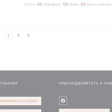
Услуги
:
4
/5
Атмосфера
:
5
/5
Меню
:
5
/5
Цена / качество
1
2
3
РОВАНИЕ
ПРИСОЕДИНЯЙТЕСЬ К НА
ОНИРОВАТЬ СТОЛИК
Facebook ((открывается в 