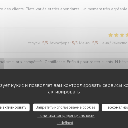
te des clients. Plats variés et très abondants. Un moment très agréable
Услуги
:
5
/5
Атмосфера
:
5
/5
Меню
:
5
/5
Цена / качество
lisme, prix compétitifs. Gentillesse. Enfin tt pour rester clients. N hési
ьзует кукис и позволяет вам контролировать сервисы к
активировать
Услуги
:
5
/5
Атмосфера
:
5
/5
Меню
:
5
/5
Цена / качество
LE CHALET DE NEUILLY
се активировать
Запретить использование cookies
Персонализ
Политика конфиденциальности
undefined
Услуги
:
4
/5
Атмосфера
:
4
/5
Меню
:
4
/5
Цена / качество