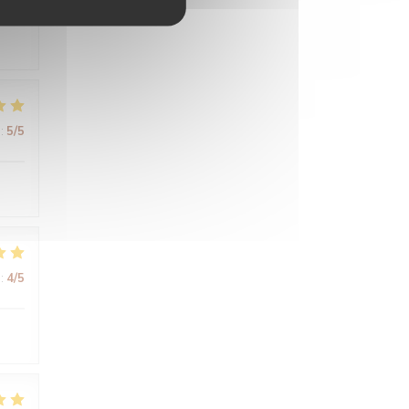
:
5
/5
:
4
/5