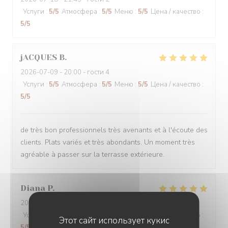
Услуги
:
5
/5
Атмосфера
:
5
/5
Меню
:
5
/5
Цена / качество
:
5
/5
jACQUES
B
2026-07-09
- 20:00 - гости 4
Услуги
:
5
/5
Атмосфера
:
5
/5
Меню
:
5
/5
Цена / качество
:
5
/5
de très bon professionnels très avenants et à l'écoute des
clients. Plats variés et très abondants. Un moment très
agréable à passer sur la terrasse extérieure.
Diana
P
2026-07-06
- 12:00 - гости 3
Услуги
:
5
/5
Атмосфера
:
5
/5
Меню
:
5
/5
Цена / качество
:
Этот сайт использует кукис
5
/5