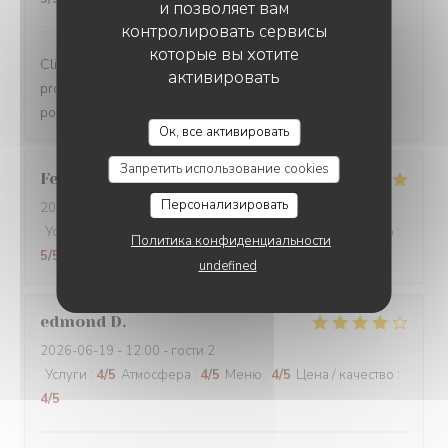
и позволяет вам
контролировать сервисы
которые вы хотите
Clients depuis plusieurs années. Qualité,
активировать
professionnalisme, prix compétitifs. Gentillesse. Enfin tt
pour rester clients. N hésitez pas surtout
LE CHALET DE NEUILLY
Ок, все активировать
Запретить использование cookies
Federico
F
Персонализировать
2026-07-05
- 21:30 - гости 2
Услуги
:
5
/5
Атмосфера
:
5
/5
Меню
:
5
/5
Цена / качество
:
Политика конфиденциальности
5
/5
undefined
edmond
D
2026-06-19
- 12:00 - гости 2
Услуги
:
4
/5
Атмосфера
:
4
/5
Меню
:
4
/5
Цена / качество
:
4
/5