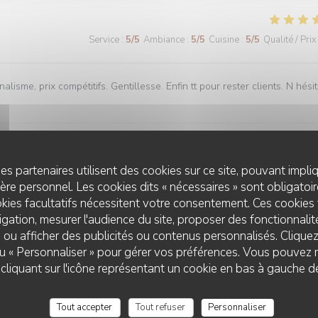
Service
:
5
/5
Ambiance
:
5
/5
Cuisine
:
5
/5
Qualité / Prix
lisme, prix compétitifs. Gentillesse. Enfin tt pour rester clients. N hési
es partenaires utilisent des cookies sur ce site, pouvant impli
Service
:
5
/5
Ambiance
:
5
/5
Cuisine
:
5
/5
Qualité / Prix
re personnel. Les cookies dits « nécessaires » sont obligatoire
kies facultatifs nécessitent votre consentement. Ces cookies 
gation, mesurer l'audience du site, proposer des fonctionnalité
 ou afficher des publicités ou contenus personnalisés. Clique
Service
:
4
/5
Ambiance
:
4
/5
Cuisine
:
4
/5
Qualité / Prix
 ou « Personnaliser » pour gérer vos préférences. Vous pouvez 
LE CHALET DE NEUILLY
liquant sur l'icône représentant un cookie en bas à gauche d
Tout accepter
Tout refuser
Personnaliser