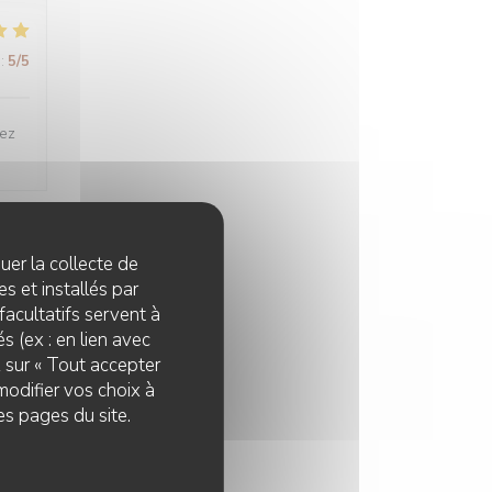
:
5
/5
tez
quer la collecte de
:
5
/5
s et installés par
facultatifs servent à
s (ex : en lien avec
z sur « Tout accepter
:
4
/5
modifier vos choix à
es pages du site.