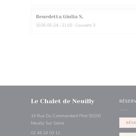
Benedetta Giulia
S
2026-05-24
- 21:00 - Couverts 3
Le Chalet de Neuilly
RÉSER
14 Rue Du Commandant Pilot 92200
((ouvre une nouvelle fenêtre))
Neuilly Sur Seine
RÉS
01 46 24 03 11