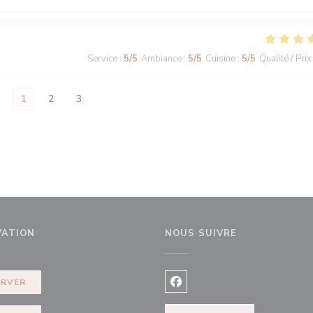
Service
:
5
/5
Ambiance
:
5
/5
Cuisine
:
5
/5
Qualité / Prix
1
2
3
VATION
NOUS SUIVRE
ERVER
Facebook ((ouvre une nouvel