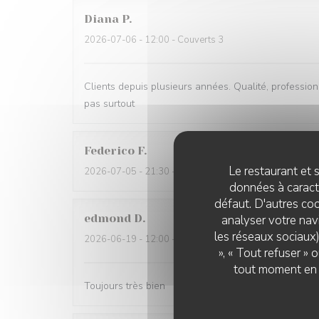
Diana
P
2026-07-06
- 12:00 - Couverts 3
Clients depuis plusieurs années. Qualité, professionna
pas surtout
Federico
F
Le restaurant et s
2026-07-05
- 21:30 - Couverts 2
données à caractè
défaut. D'autres coo
edmond
D
analyser votre navi
les réseaux sociaux)
2026-06-19
- 12:00 - Couverts 2
», « Tout refuser »
tout moment en c
Toujours très bien