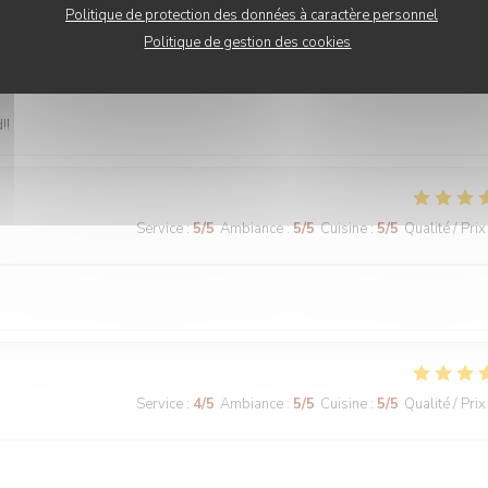
Politique de protection des données à caractère personnel
Politique de gestion des cookies
Service
:
5
/5
Ambiance
:
5
/5
Cuisine
:
5
/5
Qualité / Prix
!!
Service
:
5
/5
Ambiance
:
5
/5
Cuisine
:
5
/5
Qualité / Prix
Service
:
4
/5
Ambiance
:
5
/5
Cuisine
:
5
/5
Qualité / Prix