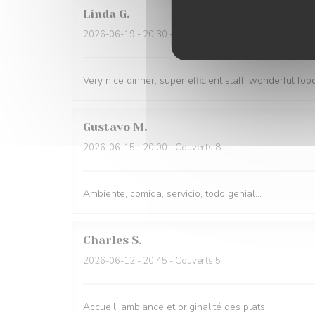
Linda
G
2026-06-19
- 20:30 - Couverts 4
Very nice dinner, super efficient staff, wonderful food
Gustavo
M
2026-06-15
- 20:00 - Couverts 8
Ambiente, comida, servicio, todo genial...
Charles
S
2026-06-12
- 20:45 - Couverts 5
Accueil, ambiance et originalité des plats