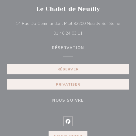
Le Chalet de Neuilly
((ouvre 
14 Rue Du Commandant Pilot 92200 Neuilly Sur Seine
01 46 24 03 11
RÉSERVATION
RÉSERVER
PRIVATISER
NOUS SUIVRE
Facebook ((ouvre une nouvelle f