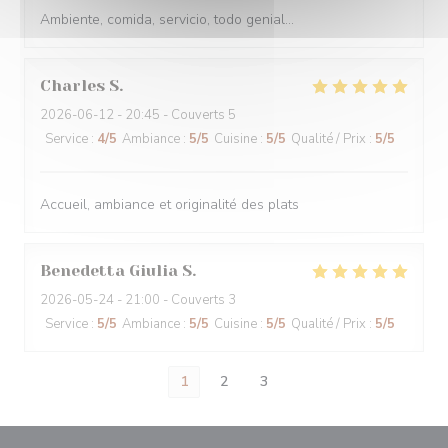
Ambiente, comida, servicio, todo genial...
Charles
S
2026-06-12
- 20:45 - Couverts 5
Service
:
4
/5
Ambiance
:
5
/5
Cuisine
:
5
/5
Qualité / Prix
:
5
/5
Accueil, ambiance et originalité des plats
Benedetta Giulia
S
2026-05-24
- 21:00 - Couverts 3
Service
:
5
/5
Ambiance
:
5
/5
Cuisine
:
5
/5
Qualité / Prix
:
5
/5
1
2
3