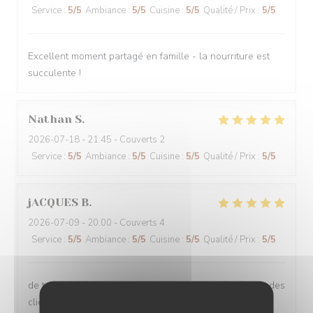
Service
:
5
/5
Ambiance
:
5
/5
Cuisine
:
5
/5
Qualité / Prix
:
5
/5
Excellent moment partagé en famille - la nourriture est
succulente !
Nathan
S
2026-07-18
- 21:45 - Couverts 2
Service
:
5
/5
Ambiance
:
5
/5
Cuisine
:
5
/5
Qualité / Prix
:
5
/5
jACQUES
B
2026-07-09
- 20:00 - Couverts 4
Service
:
5
/5
Ambiance
:
5
/5
Cuisine
:
5
/5
Qualité / Prix
:
5
/5
de très bon professionnels très avenants et à l'écoute des
clients. Plats variés et très abondants. Un moment très