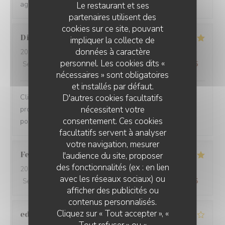
agréable à passer sur la terrasse extérieure.
Le restaurant et ses
partenaires utilisent des
cookies sur ce site, pouvant
Diana
P
impliquer la collecte de
données à caractère
2026-07-06
- 12:00 - Couverts 3
personnel. Les cookies dits «
Service
:
5
/5
Ambiance
:
5
/5
Cuisine
:
5
/5
Qualité / Prix
:
5
/5
nécessaires » sont obligatoires
et installés par défaut.
D'autres cookies facultatifs
Clients depuis plusieurs années. Qualité,
nécessitent votre
professionnalisme, prix compétitifs. Gentillesse. Enfin tt
consentement. Ces cookies
pour rester clients. N hésitez pas surtout
facultatifs servent à analyser
votre navigation, mesurer
Federico
F
l'audience du site, proposer
des fonctionnalités (ex : en lien
2026-07-05
- 21:30 - Couverts 2
avec les réseaux sociaux) ou
Service
:
5
/5
Ambiance
:
5
/5
Cuisine
:
5
/5
Qualité / Prix
:
5
/5
afficher des publicités ou
LE CHALET DE NEUILLY
contenus personnalisés.
Cliquez sur « Tout accepter », «
edmond
D