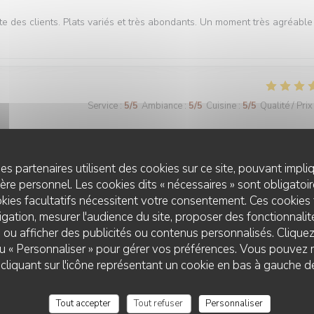
te des clients. Plats variés et très abondants. Un moment très agréable
Service
:
5
/5
Ambiance
:
5
/5
Cuisine
:
5
/5
Qualité / Prix
lisme, prix compétitifs. Gentillesse. Enfin tt pour rester clients. N hési
es partenaires utilisent des cookies sur ce site, pouvant impli
re personnel. Les cookies dits « nécessaires » sont obligatoire
kies facultatifs nécessitent votre consentement. Ces cookies 
gation, mesurer l'audience du site, proposer des fonctionnalité
 ou afficher des publicités ou contenus personnalisés. Clique
Service
:
5
/5
Ambiance
:
5
/5
Cuisine
:
5
/5
Qualité / Prix
 ou « Personnaliser » pour gérer vos préférences. Vous pouvez 
LE CHALET DE NEUILLY
liquant sur l'icône représentant un cookie en bas à gauche d
Service
:
4
/5
Ambiance
:
4
/5
Cuisine
:
4
/5
Qualité / Prix
Tout accepter
Tout refuser
Personnaliser