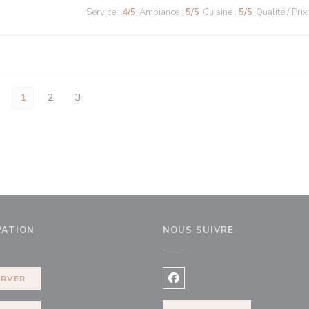
Service
:
4
/5
Ambiance
:
5
/5
Cuisine
:
5
/5
Qualité / Prix
1
2
3
VATION
NOUS SUIVRE
ERVER
Facebook ((ouvre une nouvel