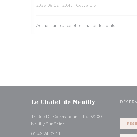
2026-06-12
- 20:45 - Couverts 5
Accueil, ambiance et originalité des plats
Le Chalet de Neuilly
RÉSER
14 Rue Du Commandant Pilot 92200
((ouvre une nouvelle fenêtre))
Neuilly Sur Seine
RÉS
01 46 24 03 11