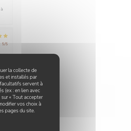
 à
:
5
/5
tez
quer la collecte de
s et installés par
facultatifs servent à
s (ex : en lien avec
z sur « Tout accepter
:
5
/5
modifier vos choix à
es pages du site.
:
4
/5