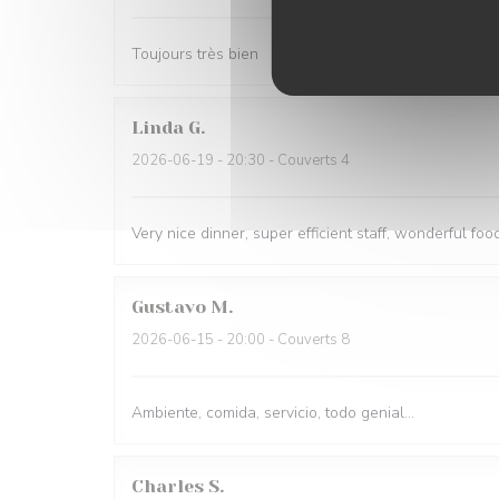
Toujours très bien
Linda
G
2026-06-19
- 20:30 - Couverts 4
Very nice dinner, super efficient staff, wonderful food
Gustavo
M
2026-06-15
- 20:00 - Couverts 8
Ambiente, comida, servicio, todo genial...
Charles
S