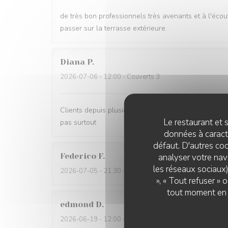
de très bon professionnels très avenants et à l'écou
passer sur la terrasse extérieure.
Diana
P
2026-07-06
- 12:00 - Couverts 3
Clients depuis plusieurs années. Qualité, professionna
Le restaurant et s
pas surtout
données à caractè
défaut. D'autres coo
Federico
F
analyser votre navi
les réseaux sociaux)
2026-07-05
- 21:30 - Couverts 2
», « Tout refuser »
tout moment en c
edmond
D
2026-06-19
- 12:00 - Couverts 2