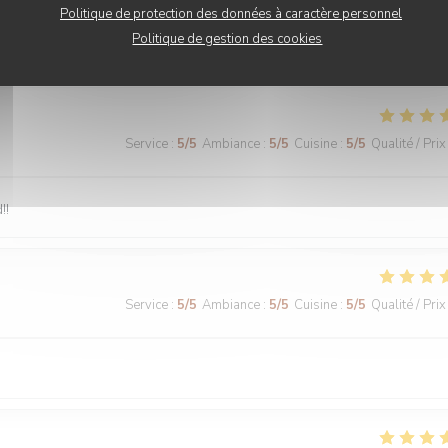
Politique de protection des données à caractère personnel
Politique de gestion des cookies
Service
:
5
/5
Ambiance
:
5
/5
Cuisine
:
5
/5
Qualité / Prix
!!
Service
:
5
/5
Ambiance
:
5
/5
Cuisine
:
5
/5
Qualité / Prix