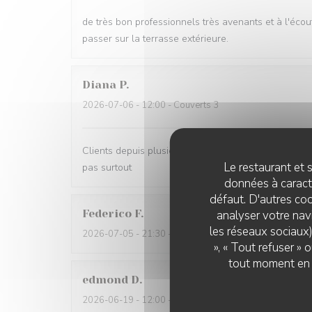
de très bon professionnels très avenants et à l'écou
passer sur la terrasse extérieure.
Diana
P
2026-07-06
- 12:00 - Couverts 3
Clients depuis plusieurs années. Qualité, professionna
Le restaurant et s
pas surtout
données à caractè
défaut. D'autres coo
Federico
F
analyser votre navi
les réseaux sociaux)
2026-07-05
- 21:30 - Couverts 2
», « Tout refuser »
tout moment en c
edmond
D
2026-06-19
- 12:00 - Couverts 2