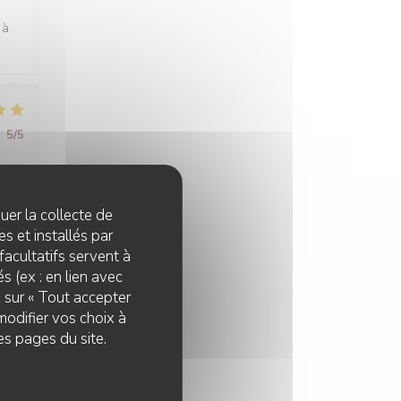
 à
:
5
/5
tez
quer la collecte de
s et installés par
facultatifs servent à
s (ex : en lien avec
z sur « Tout accepter
:
5
/5
modifier vos choix à
es pages du site.
:
4
/5