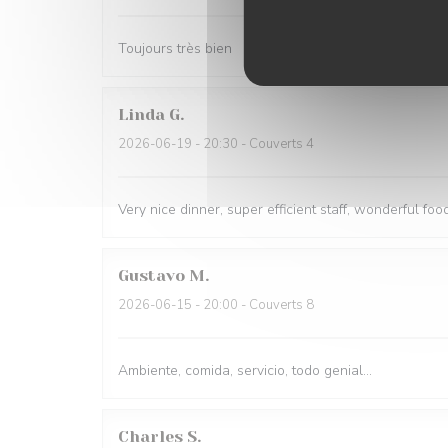
Toujours très bien
Linda
G
2026-06-19
- 20:30 - Couverts 4
Very nice dinner, super efficient staff, wonderful food
Gustavo
M
2026-06-15
- 20:00 - Couverts 8
Ambiente, comida, servicio, todo genial...
Charles
S