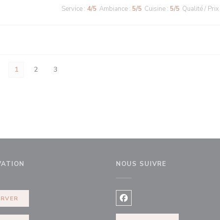
Service
:
4
/5
Ambiance
:
5
/5
Cuisine
:
5
/5
Qualité / Prix
1
2
3
VATION
NOUS SUIVRE
ERVER
Facebook ((ouvre une nouvel