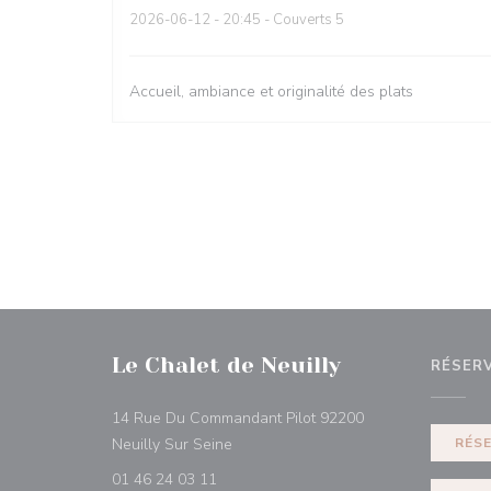
2026-06-12
- 20:45 - Couverts 5
Accueil, ambiance et originalité des plats
Le Chalet de Neuilly
RÉSER
14 Rue Du Commandant Pilot 92200
((ouvre une nouvelle fenêtre))
Neuilly Sur Seine
RÉS
01 46 24 03 11