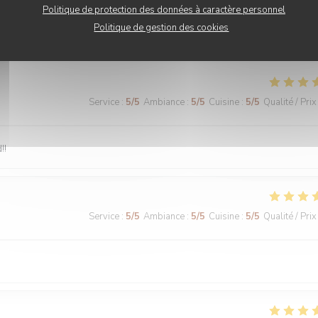
Politique de protection des données à caractère personnel
Politique de gestion des cookies
Service
:
5
/5
Ambiance
:
5
/5
Cuisine
:
5
/5
Qualité / Prix
!!
Service
:
5
/5
Ambiance
:
5
/5
Cuisine
:
5
/5
Qualité / Prix