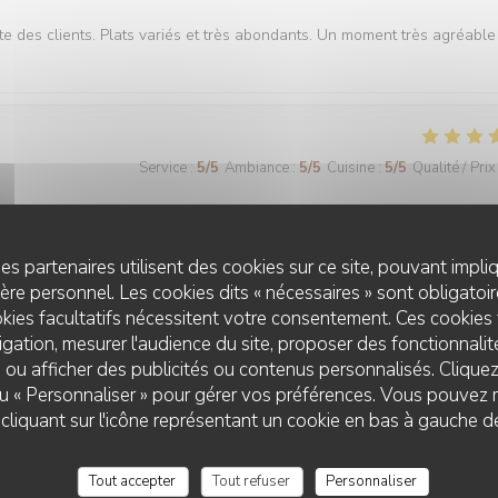
te des clients. Plats variés et très abondants. Un moment très agréable
Service
:
5
/5
Ambiance
:
5
/5
Cuisine
:
5
/5
Qualité / Prix
lisme, prix compétitifs. Gentillesse. Enfin tt pour rester clients. N hési
es partenaires utilisent des cookies sur ce site, pouvant impli
re personnel. Les cookies dits « nécessaires » sont obligatoire
kies facultatifs nécessitent votre consentement. Ces cookies 
gation, mesurer l'audience du site, proposer des fonctionnalité
 ou afficher des publicités ou contenus personnalisés. Clique
Service
:
5
/5
Ambiance
:
5
/5
Cuisine
:
5
/5
Qualité / Prix
 ou « Personnaliser » pour gérer vos préférences. Vous pouvez 
LE CHALET DE NEUILLY
liquant sur l'icône représentant un cookie en bas à gauche d
Service
:
4
/5
Ambiance
:
4
/5
Cuisine
:
4
/5
Qualité / Prix
Tout accepter
Tout refuser
Personnaliser