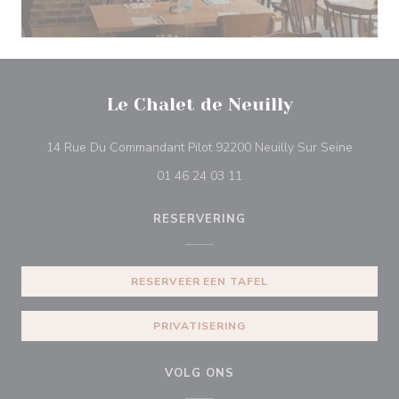
Le Chalet de Neuilly
((opent 
14 Rue Du Commandant Pilot 92200 Neuilly Sur Seine
01 46 24 03 11
RESERVERING
RESERVEER EEN TAFEL
PRIVATISERING
VOLG ONS