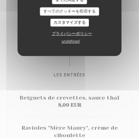
すべてのクッキーを拒否する
カスタマイズする
プライバシーポリシー
CARTE & MENUS
undefined
LES ENTRÉES
Beignets de crevettes, sauce thaï
8,00 EUR
Ravioles "Mère Maury", crème de
ciboulette