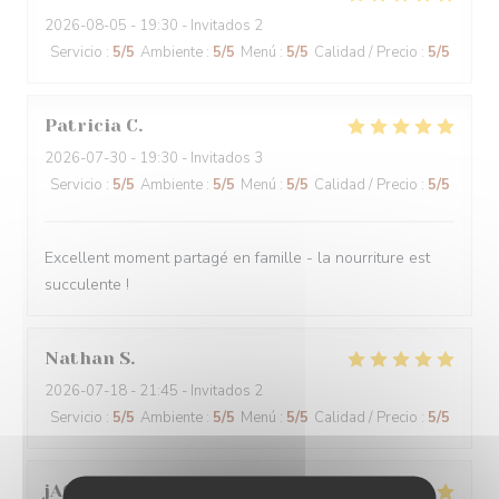
2026-08-05
- 19:30 - Invitados 2
Servicio
:
5
/5
Ambiente
:
5
/5
Menú
:
5
/5
Calidad / Precio
:
5
/5
Patricia
C
2026-07-30
- 19:30 - Invitados 3
Servicio
:
5
/5
Ambiente
:
5
/5
Menú
:
5
/5
Calidad / Precio
:
5
/5
Excellent moment partagé en famille - la nourriture est
succulente !
Nathan
S
2026-07-18
- 21:45 - Invitados 2
Servicio
:
5
/5
Ambiente
:
5
/5
Menú
:
5
/5
Calidad / Precio
:
5
/5
jACQUES
B