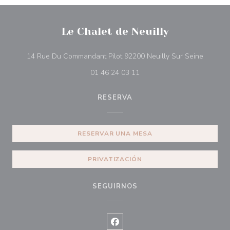
Le Chalet de Neuilly
((abre e
14 Rue Du Commandant Pilot 92200 Neuilly Sur Seine
01 46 24 03 11
RESERVA
RESERVAR UNA MESA
PRIVATIZACIÓN
SEGUIRNOS
Facebook ((abre en una nueva ve