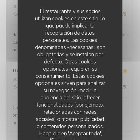
2026-07-09
- 20:00 - Invitados 4
El restaurante y sus socios
Servicio
:
5
/5
Ambiente
:
5
/5
Menú
:
5
/5
Calidad / Precio
:
5
/5
utilizan cookies en este sitio, lo
que puede implicar la
recopilación de datos
de très bon professionnels très avenants et à l'écoute des
personales. Las cookies
clients. Plats variés et très abondants. Un moment très
denominadas «necesarias» son
agréable à passer sur la terrasse extérieure.
obligatorias y se instalan por
defecto. Otras cookies
opcionales requieren su
Diana
P
consentimiento. Estas cookies
2026-07-06
- 12:00 - Invitados 3
opcionales sirven para analizar
Servicio
:
5
/5
Ambiente
:
5
/5
Menú
:
5
/5
Calidad / Precio
:
5
/5
su navegación, medir la
audiencia del sitio, ofrecer
funcionalidades (por ejemplo,
Clients depuis plusieurs années. Qualité,
relacionadas con redes
professionnalisme, prix compétitifs. Gentillesse. Enfin tt
sociales) o mostrar publicidad
pour rester clients. N hésitez pas surtout
o contenidos personalizados.
LE CHALET DE NEUILLY
Haga clic en 'Aceptar todo',