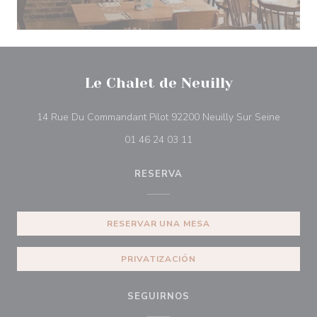
Le Chalet de Neuilly
((abre e
14 Rue Du Commandant Pilot 92200 Neuilly Sur Seine
01 46 24 03 11
RESERVA
RESERVAR UNA MESA
PRIVATIZACIÓN
SEGUIRNOS