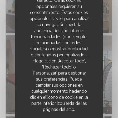
defecto. Otras cookies
opcionales requieren su
consentimiento. Estas cookies
opcionales sirven para analizar
su navegación, medir la
audiencia del sitio, ofrecer
funcionalidades (por ejemplo,
relacionadas con redes
sociales) o mostrar publicidad
o contenidos personalizados.
LE CHALET DE NEUILLY
Haga clic en 'Aceptar todo',
'Rechazar todo' o
'Personalizar' para gestionar
sus preferencias. Puede
cambiar sus opciones en
cualquier momento haciendo
clic en el icono de cookie en la
parte inferior izquierda de las
páginas del sitio.