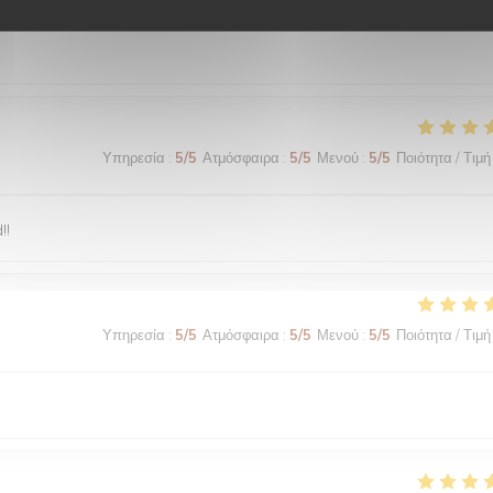
Υπηρεσία
:
5
/5
Ατμόσφαιρα
:
5
/5
Μενού
:
5
/5
Ποιότητα / Τιμή
!!
Υπηρεσία
:
5
/5
Ατμόσφαιρα
:
5
/5
Μενού
:
5
/5
Ποιότητα / Τιμή