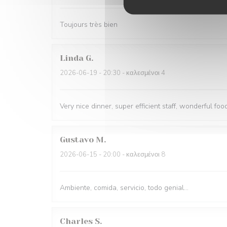
Toujours très bien
Linda
G
2026-06-19
- 20:30 - καλεσμένοι 4
Very nice dinner, super efficient staff, wonderful food
Gustavo
M
2026-06-15
- 20:00 - καλεσμένοι 8
Ambiente, comida, servicio, todo genial...
Charles
S