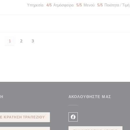
Υπηρεσία
:
4
/5
Ατμόσφαιρα
:
5
/5
Μενού
:
5
/5
Ποιότητα / Τιμή
1
2
3
ΣΗ
ΑΚΟΛΟΥΘΉΣΤΕ ΜΑΣ
Ε ΚΡΆΤΗΣΗ ΤΡΑΠΕΖΙΟΎ
Facebook ((ανοίγει σε νέο 