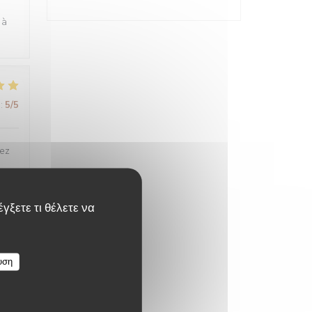
 à
:
5
/5
tez
γξετε τι θέλετε να
:
5
/5
υση
:
4
/5