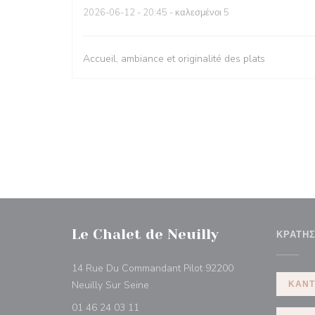
2026-06-12
- 20:45 - καλεσμένοι 5
Accueil, ambiance et originalité des plats
Le Chalet de Neuilly
ΚΡΆΤΗ
14 Rue Du Commandant Pilot 92200
((ανοίγει σε νέο παράθυρο))
Neuilly Sur Seine
ΚΆΝΤ
01 46 24 03 11