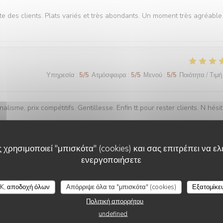
te des clients. Plats variés et très abondants. Un moment très agréable
Υπηρεσία
:
5
/5
Ατμόσφαιρα
:
5
/5
Μενού
:
5
/5
Ποιότητα / Τιμή
lisme, prix compétitifs. Gentillesse. Enfin tt pour rester clients. N hési
 χρησιμοποιεί "μπισκότα" (cookies) και σας επιτρέπει να ελέ
ενεργοποιήσετε
Υπηρεσία
:
5
/5
Ατμόσφαιρα
:
5
/5
Μενού
:
5
/5
Ποιότητα / Τιμή
LE CHALET DE NEUILLY
K, αποδοχή όλων
Απόρριψε όλα τα "μπισκότα" (cookies)
Εξατομίκε
Πολιτική απορρήτου
undefined
Υπηρεσία
:
4
/5
Ατμόσφαιρα
:
4
/5
Μενού
:
4
/5
Ποιότητα / Τιμή