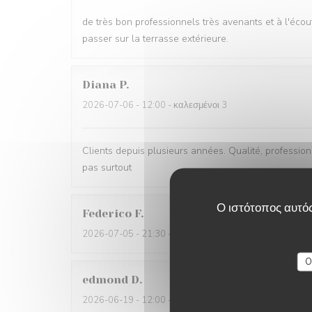
de très bon professionnels très avenants et à l'écou
passer sur la terrasse extérieure.
Diana
P
2026-07-06
- 12:00 - καλεσμένοι 3
Clients depuis plusieurs années. Qualité, professionna
pas surtout
Ο ιστότοπος αυτός
Federico
F
2026-07-05
- 21:30 - καλεσμένοι 2
O
edmond
D
2026-06-19
- 12:00 - καλεσμένοι 2