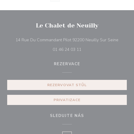
Le Chalet de Neuilly
((otevře
14 Rue Du Commandant Pilot 92200 Neuilly Sur Seine
01 46 24 03 11
REZERVACE
REZERVOVAT STŮL
PRIVATIZACE
SLEDUJTE NÁS