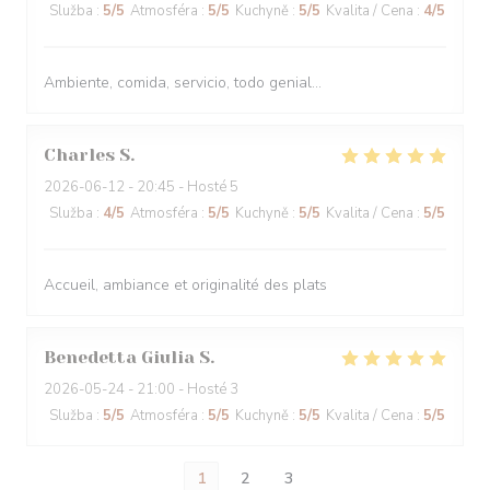
Služba
:
5
/5
Atmosféra
:
5
/5
Kuchyně
:
5
/5
Kvalita / Cena
:
4
/5
Ambiente, comida, servicio, todo genial...
Charles
S
2026-06-12
- 20:45 - Hosté 5
Služba
:
4
/5
Atmosféra
:
5
/5
Kuchyně
:
5
/5
Kvalita / Cena
:
5
/5
Accueil, ambiance et originalité des plats
Benedetta Giulia
S
2026-05-24
- 21:00 - Hosté 3
Služba
:
5
/5
Atmosféra
:
5
/5
Kuchyně
:
5
/5
Kvalita / Cena
:
5
/5
1
2
3