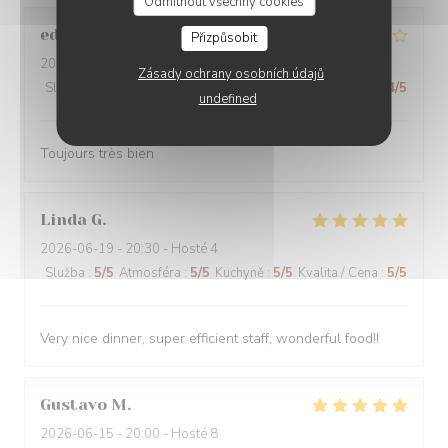
Odmítnout všechny cookies
edmond
D
Přizpůsobit
2026-06-19
- 12:00 - Hosté 2
Zásady ochrany osobních údajů
Služba
:
4
/5
Atmosféra
:
4
/5
Kuchyně
:
4
/5
Kvalita / Cena
:
4
/5
undefined
Toujours très bien
Linda
G
2026-06-19
- 20:30 - Hosté 4
Služba
:
5
/5
Atmosféra
:
5
/5
Kuchyně
:
5
/5
Kvalita / Cena
:
5
/5
Very nice dinner, super efficient staff, wonderful food!!
Gustavo
M
2026-06-15
- 20:00 - Hosté 8